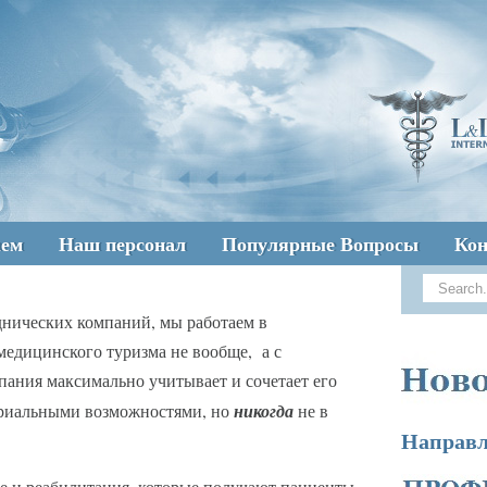
аем
Наш персонал
Популярные Вопросы
Ко
днических компаний, мы работаем в
медицинского туризма не вообще, а с
ания максимально учитывает и сочетает его
ериальными возможностями, но
никогда
не в
Направл
ие и реабилитация, которые получают пациенты